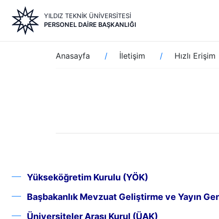
Ana
YILDIZ TEKNİK ÜNİVERSİTESİ
içeriğe
PERSONEL DAIRE BAŞKANLIĞI
atla
Sayfa
Anasayfa
İletişim
Hızlı Erişim
yolu
Yükseköğretim Kurulu (YÖK)
Başbakanlık Mevzuat Geliştirme ve Yayın Ge
Üniversiteler Arası Kurul (ÜAK)