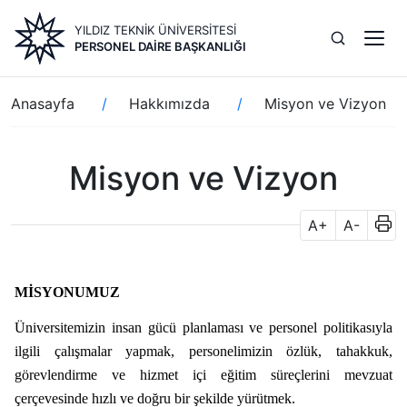
Ana
YILDIZ TEKNİK ÜNİVERSİTESİ
içeriğe
PERSONEL DAIRE BAŞKANLIĞI
atla
Sayfa
Anasayfa
Hakkımızda
Misyon ve Vizyon
yolu
Misyon ve Vizyon
A+
A-
MİSYONUMUZ
Üniversitemizin insan gücü planlaması ve personel politikasıyla
ilgili çalışmalar yapmak, personelimizin özlük, tahakkuk,
görevlendirme ve hizmet içi eğitim süreçlerini mevzuat
çerçevesinde hızlı ve doğru bir şekilde yürütmek.