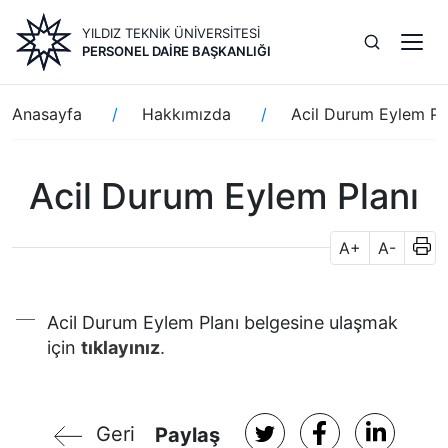
Ana
YILDIZ TEKNİK ÜNİVERSİTESİ
içeriğe
PERSONEL DAIRE BAŞKANLIĞI
atla
Sayfa
Anasayfa
Hakkımızda
Acil Durum Eylem Pl
yolu
Acil Durum Eylem Planı
A+
A-
Acil Durum Eylem Planı belgesine ulaşmak
için
tıklayınız
.
Geri
Paylaş