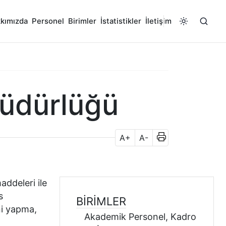
kımızda
Personel
Birimler
İstatistikler
İletişim
üdürlüğü
A+
A-
ddeleri ile
s
BIRIMLER
ni yapma,
Akademik Personel, Kadro