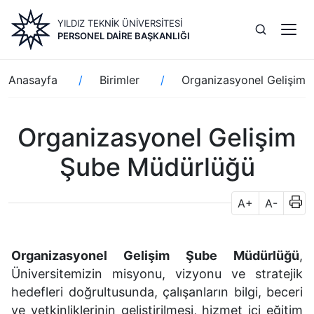
Ana
YILDIZ TEKNİK ÜNİVERSİTESİ
içeriğe
PERSONEL DAIRE BAŞKANLIĞI
atla
Sayfa
Anasayfa
Birimler
Organizasyonel Gelişim
yolu
Organizasyonel Gelişim
Şube Müdürlüğü
A+
A-
Organizasyonel Gelişim Şube Müdürlüğü
,
Üniversitemizin misyonu, vizyonu ve stratejik
hedefleri doğrultusunda, çalışanların bilgi, beceri
ve yetkinliklerinin geliştirilmesi, hizmet içi eğitim