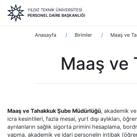
Ana
YILDIZ TEKNİK ÜNİVERSİTESİ
içeriğe
PERSONEL DAIRE BAŞKANLIĞI
atla
Sayfa
Anasayfa
Birimler
Maaş ve Ta
yolu
Maaş ve 
Maaş ve Tahakkuk Şube Müdürlüğü
, akademik ve
icra kesintileri, fazla mesai, yurt dışı aylıkları, öğ
ayrılanların sağlık sigorta primini hesaplama, bord
yapma, akademik ve idari personelin intibak (öğre