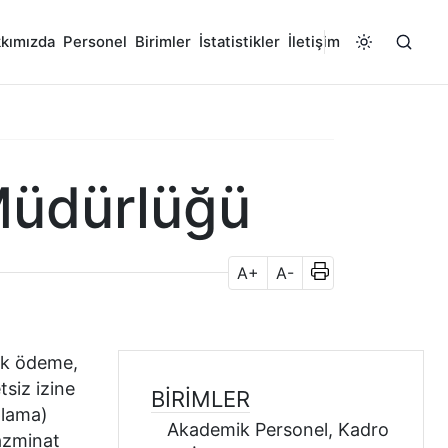
kımızda
Personel
Birimler
İstatistikler
İletişim
Müdürlüğü
A+
A-
 ek ödeme,
tsiz izine
BIRIMLER
plama)
Akademik Personel, Kadro
tazminat