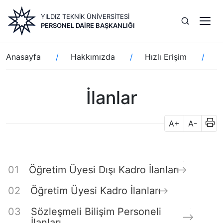
Ana
YILDIZ TEKNİK ÜNİVERSİTESİ
içeriğe
PERSONEL DAIRE BAŞKANLIĞI
atla
Sayfa
Anasayfa
Hakkımızda
Hızlı Erişim
İl
yolu
İlanlar
A+
A-
Öğretim Üyesi Dışı Kadro İlanları
Öğretim Üyesi Kadro İlanları
Sözleşmeli Bilişim Personeli
İlanları