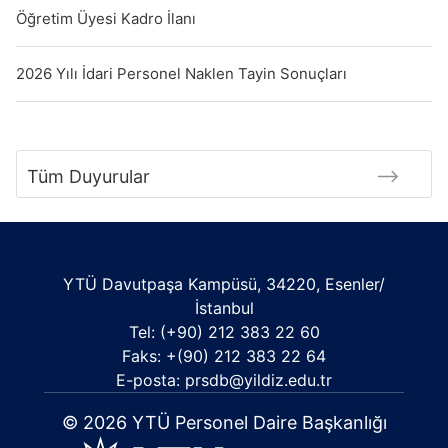
Öğretim Üyesi Kadro İlanı
2026 Yılı İdari Personel Naklen Tayin Sonuçları
Tüm Duyurular
YTÜ Davutpaşa Kampüsü, 34220, Esenler/
İstanbul
Tel: (+90) 212 383 22 60
Faks: +(90) 212 383 22 64
E-posta: prsdb@yildiz.edu.tr
© 2026 YTÜ Personel Daire Başkanlığı